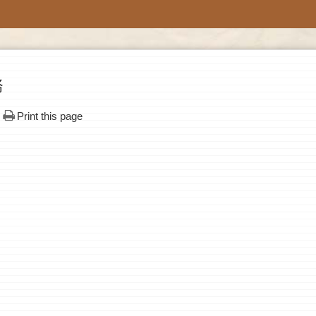
務
Print this page